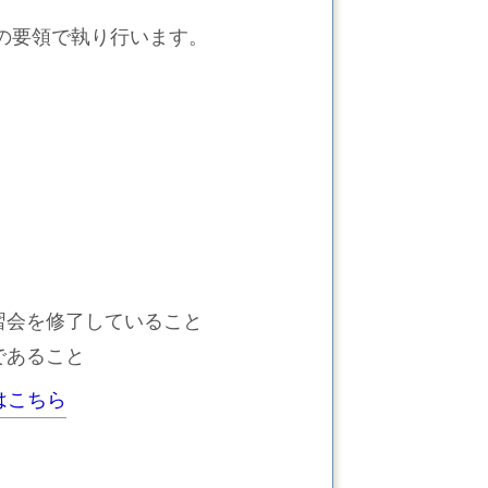
の要領で執り行います。
習会を修了していること
であること
はこちら