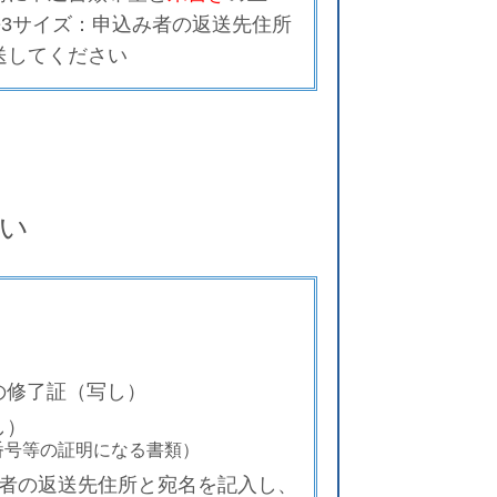
長
3
サイズ：
申込み者の返送先住所
送し
てください
い
の修了証（写し）
し）
番号等の証明になる書類）
者の返送先住所と宛名を記入し、