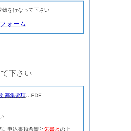
登録を行なって下さい
フォーム
して下さい
験 募集要項
…
PDF
い
筒に申込書類希望と
朱書き
の上