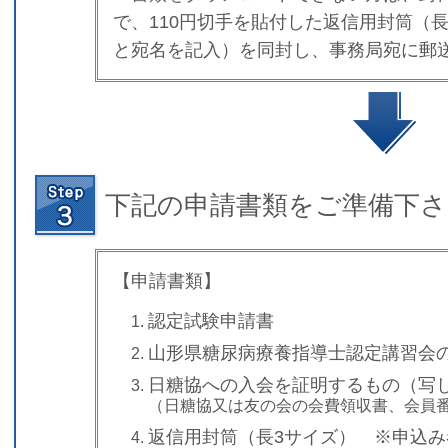
で、110
円切手を貼付した
返信用封筒（
と宛名を記入）を同封し、
事務局宛に郵
下記の申請書類をご準備下さ
【申請書類】
認定試験申請書
山形県糖尿病療養指導士認定講習会
日糖協への入会を証明するもの（写
（日糖協又は友の会の会費領収書、会員
返信用封筒（長
3
サイズ）
※申込み