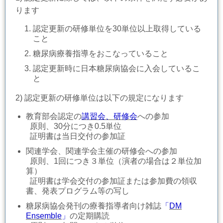
ります
認定更新の研修単位を30単位以上取得している
こと
糖尿病療養指導をおこなっていること
認定更新時に日本糖尿病協会に入会しているこ
と
2) 認定更新の研修単位は以下の規定になります
教育部会認定の
講習会、研修会
への参加
原則、30分につき0.5単位
証明書は当日交付の参加証
関連学会、関連学会主催の研修会への参加
原則、1回につき３単位（演者の場合は２単位加
算）
証明書は学会交付の参加証または参加費の領収
書、発表プログラム等の写し
糖尿病協会発刊の療養指導者向け雑誌
「
DM
Ensemble
」
の定期購読