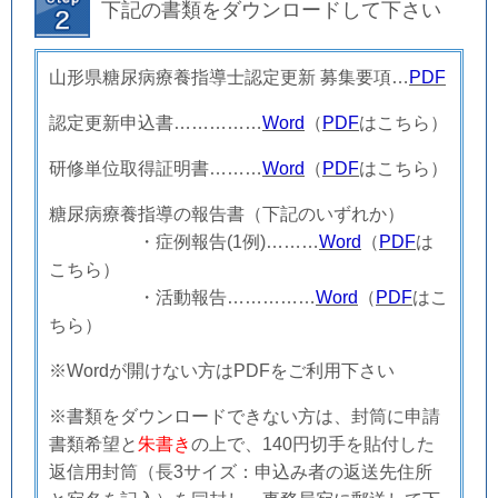
下記の書類をダウンロードして下さい
山形県糖尿病療養指導士認定更新 募集要項…
PDF
認定更新申込書
…
…
…
…
…
Word
（
PDF
はこちら）
研修単位取得証明書
…
…
…
Word
（
PDF
はこちら）
糖尿病療養指導の報告書（下記のいずれか）
・症例報告(1例)
…
…
…
Word
（
PDF
は
こちら）
・活動報告
…
…
…
…
…
Word
（
PDF
はこ
ちら）
※Wordが開けない方はPDFをご利用下さい
※
書類をダウンロードできない方は、封筒に申請
書類希望と
朱書き
の上で、140
円切手を貼付した
返信用封筒（長
3
サイズ：
申込み者の返送先住所