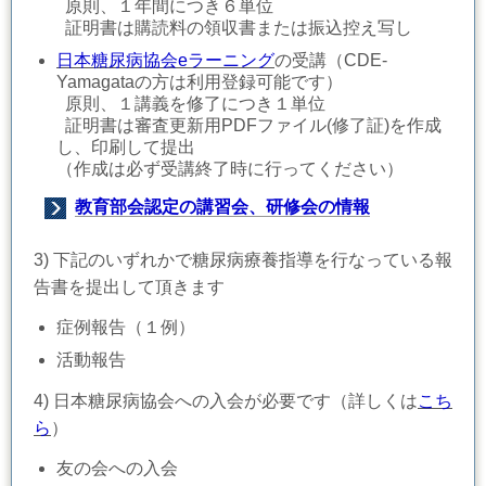
原則、１年間につき６単位
証明書は購読料の領収書または振込控え写し
日本糖尿病協会
eラーニング
の受講（CDE-
Yamagataの方は利用登録可能です）
原則、１講義を修了につき１単位
証明書は審査更新用PDFファイル(修了証)を作成
し、印刷して提出
（作成は必ず受講終了時に行ってください）
教育部会認定の講習会、研修会の情報
3)
下記のいずれかで
糖尿病療養指導を行なっている報
告書を提出して頂きます
症例報告（１例）
活動報告
4) 日本糖尿病協会への入会が必要です（詳しくは
こち
ら
）
友の会への入会