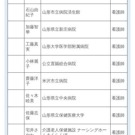
石山由
山形市立病院済生館
看護師
紀子
加藤智
山形県立新庄病院
看護師
華
工藤真
山形大学医学部附属病院
看護師
実
小林麗
公立置賜総合病院
看護師
子
齋藤洋
米沢市立病院
看護師
子
佐々木
山形県立中央病院
看護師
睦美
佐藤志
山形県立保健医療大学
看護師
保
宅井さ
介護老人保健施設 ナーシングホー
看護師