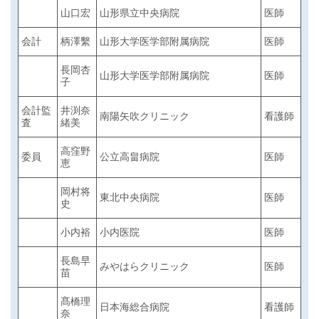
山口宏
山形県立中央病院
医師
会計
柄澤繫
山形大学医学部附属病院
医師
長岡杏
山形大学医学部附属病院
医師
子
会計監
井渕奈
南陽矢吹クリニック
看護師
査
緒美
高窪野
委員
公立高畠病院
医師
恵
岡村将
東北中央病院
医師
史
小内裕
小内医院
医師
長島早
みやはらクリニック
医師
苗
髙橋理
日本海総合病院
看護師
奈