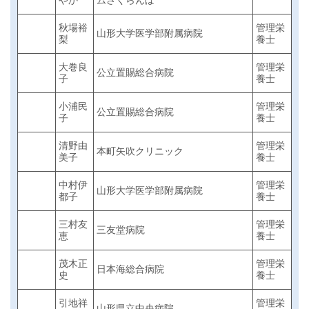
やか
ムさくらんぼ
秋場裕
管理栄
山形大学医学部附属病院
梨
養士
大巻良
管理栄
公立置賜総合病院
子
養士
小浦民
管理栄
公立置賜総合病院
子
養士
清野由
管理栄
本町矢吹クリニック
美子
養士
中村伊
管理栄
山形大学医学部附属病院
都子
養士
三村友
管理栄
三友堂病院
恵
養士
茂木正
管理栄
日本海総合病院
史
養士
引地祥
管理栄
山形県立中央病院