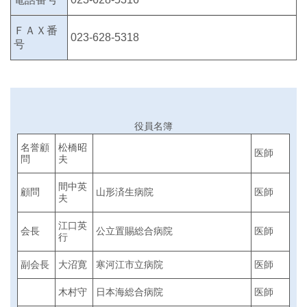
ＦＡＸ番
023-628-5318
号
役員名簿
名誉顧
松橋昭
医師
問
夫
間中英
顧問
山形済生病院
医師
夫
江口英
会長
公立置賜総合病院
医師
行
副会長
大沼寛
寒河江市立病院
医師
木村守
日本海総合病院
医師