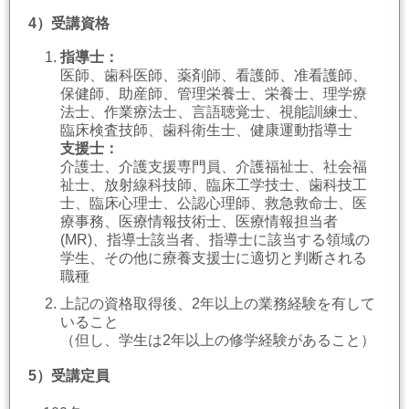
4）受講資格
指導士：
医師、歯科医師、薬剤師、看護師、准看護師、
保健師、助産師、管理栄養士、栄養士、理学療
法士、作業療法士、言語聴覚士、視能訓練士、
臨床検査技師、歯科衛生士、健康運動指導士
支援士：
介護士、介護支援専門員、介護福祉士、社会福
祉士、放射線科技師、臨床工学技士、歯科技工
士、臨床心理士、公認心理師、救急救命士、医
療事務、医療情報技術士、医療情報担当者
(MR)、指導士該当者、指導士に該当する領域の
学生、
その他に療養支援士に適切と判断される
職種
上記の資格取得後、
2
年以上の業務経験を有して
いること
（但し、
学生は2年以上の修学経験があること）
5）受講定員