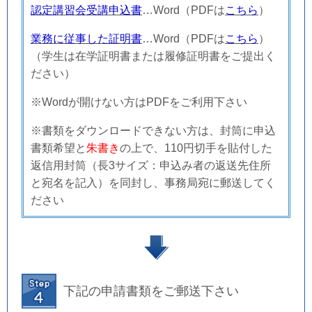
認定講習会受講申込書
…Word（
PDFは
こちら
）
業務に従事した証明書
…Word（
PDFは
こちら
）
（学生は在学証明書または履修証明書をご提出く
ださい）
※Wordが開けない方はPDFをご利用下さい
※
書類をダウンロードできない方は、封筒に申込
書類希望と
朱書き
の上で、110
円切手を貼付した
返信用封筒（長
3
サイズ：
申込み者の返送先住所
と宛名を記入）を同封し、
事務局宛に郵送し
てく
ださい
下記の申請書類をご郵送下さい